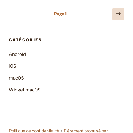
Pagination
Page
Page
1
suiv
des
publications
CATÉGORIES
Android
iOS
macOS
Widget macOS
Politique de confidentialité
Fièrement propulsé par