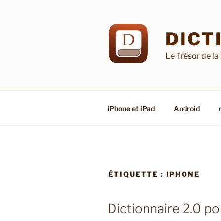
Aller
au
contenu
DICT
principal
Le Trésor de la
iPhone et iPad
Android
ÉTIQUETTE :
IPHONE
Dictionnaire 2.0 po