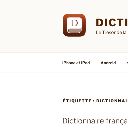
Aller
au
contenu
DICT
principal
Le Trésor de la
iPhone et iPad
Android
ÉTIQUETTE :
DICTIONNAI
Dictionnaire franç