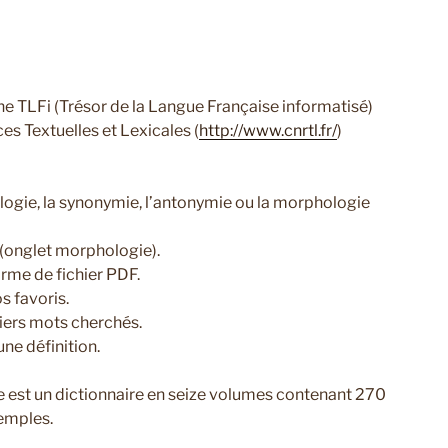
gne TLFi (Trésor de la Langue Française informatisé)
es Textuelles et Lexicales (
http://www.cnrtl.fr/
)
ologie, la synonymie, l’antonymie ou la morphologie
 (onglet morphologie).
orme de fichier PDF.
 favoris.
niers mots cherchés.
une définition.
se est un dictionnaire en seize volumes contenant 270
emples.