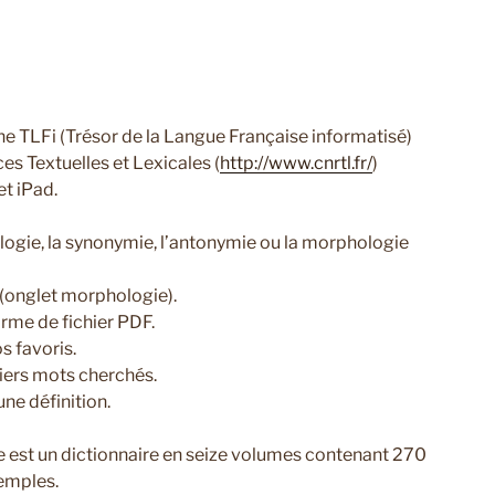
gne TLFi (Trésor de la Langue Française informatisé)
es Textuelles et Lexicales (
http://www.cnrtl.fr/
)
et iPad.
ologie, la synonymie, l’antonymie ou la morphologie
 (onglet morphologie).
orme de fichier PDF.
 favoris.
niers mots cherchés.
une définition.
se est un dictionnaire en seize volumes contenant 270
emples.