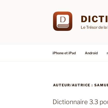
Aller
au
contenu
DICT
principal
Le Trésor de la
iPhone et iPad
Android
AUTEUR/AUTRICE :
SAMU
Dictionnaire 3.3 po